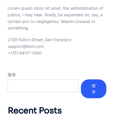
Lorem ipsum dolor sit amet, the administration of
justice, I may hear, finally, be expanded on, say, a
certain pro cu neglegentur.
Mazim.Unusual or
something.
2130 Fulton Street, San Francisco
support@test.com
+(15) 94117-1080
搜尋
搜
尋
Recent Posts