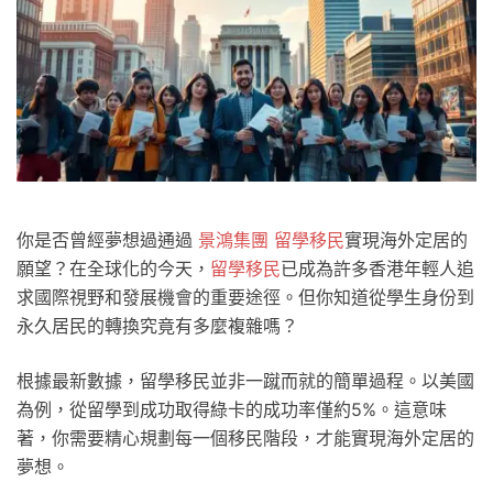
你是否曾經夢想過通過
景鴻集團 留學移民
實現海外定居的
願望？在全球化的今天，
留學移民
已成為許多香港年輕人追
求國際視野和發展機會的重要途徑。但你知道從學生身份到
永久居民的轉換究竟有多麼複雜嗎？
根據最新數據，留學移民並非一蹴而就的簡單過程。以美國
為例，從留學到成功取得綠卡的成功率僅約5%。這意味
著，你需要精心規劃每一個移民階段，才能實現海外定居的
夢想。