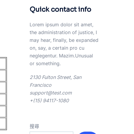
Quick contact info
Lorem ipsum dolor sit amet,
the administration of justice, I
may hear, finally, be expanded
on, say, a certain pro cu
neglegentur.
Mazim.Unusual
or something.
2130 Fulton Street, San
Francisco
support@test.com
+(15) 94117-1080
搜尋