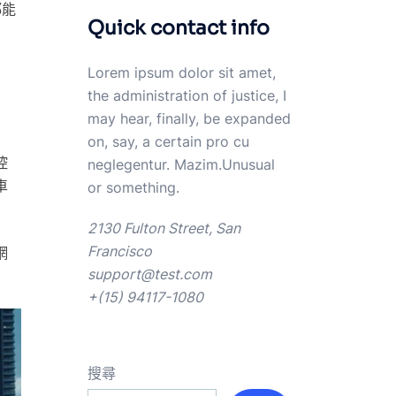
都能
Quick contact info
Lorem ipsum dolor sit amet,
the administration of justice, I
may hear, finally, be expanded
on, say, a certain pro cu
控
neglegentur.
Mazim.Unusual
車
or something.
2130 Fulton Street, San
Francisco
網
support@test.com
+(15) 94117-1080
搜尋