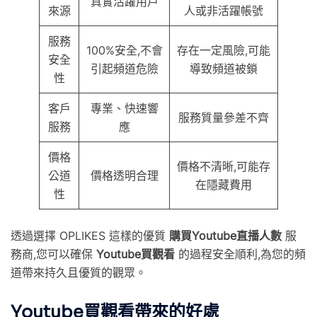
真實活躍用戶
來源
人或非活躍帳號
服務
100%安全,不會
存在一定風險,可能
安全
引起頻道危險
導致頻道被鎖
性
客戶
專業、快速響
服務質量參差不齊
服務
應
價格
價格不清晰,可能存
公道
價格透明合理
在隱藏費用
性
透過選擇 OPLIKES 這樣的優質
購買Youtube直播人數
服
務商,您可以確保
Youtube買觀看
的過程安全順利,為您的頻
道帶來持久且優質的觀眾。
Youtube買觀看帶來的好處