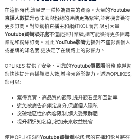
在這個時代,流量是一種極為寶貴的資源。大量的
Youtube
直播人數提升
意味著與粉絲的連結更為緊密,並有機會獲得
更多訂閱。對於網拍直播主和網紅KOL而言,吸引大量
Youtube買觀眾好處
不僅能提升業績,還可能獲得更多團購
業配和粉絲訂閱。因此,
YouTube影響力提升
不僅影響個人
或品牌的知名度,更決定了在網路上的影響力。
OPLIKES 提供了安全、可靠的
Youtube買觀看
服務,能幫助
您快速提升直播觀眾人數,增強頻道影響力。透過OPLIKES,
您可以:
獲得真實、高品質的觀眾,提升觀看量和互動率
避免被廣告商鎖定身分,保護個人隱私
突破地區性的內容限制,擴大受眾群體
提升頻道知名度,增加未來收益機會
使用OPLIKES的
Youtube買觀看
服務,您的直播和影片將在