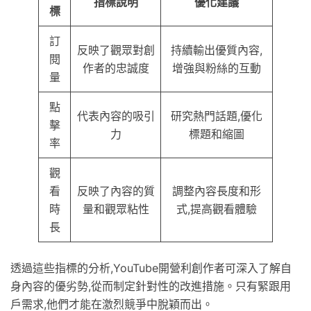
指標說明
優化建議
標
訂
反映了觀眾對創
持續輸出優質內容,
閱
作者的忠誠度
增強與粉絲的互動
量
點
代表內容的吸引
研究熱門話題,優化
擊
力
標題和縮圖
率
觀
看
反映了內容的質
調整內容長度和形
時
量和觀眾粘性
式,提高觀看體驗
長
透過這些指標的分析,YouTube開營利創作者可深入了解自
身內容的優劣勢,從而制定針對性的改進措施。只有緊跟用
戶需求,他們才能在激烈競爭中脫穎而出。