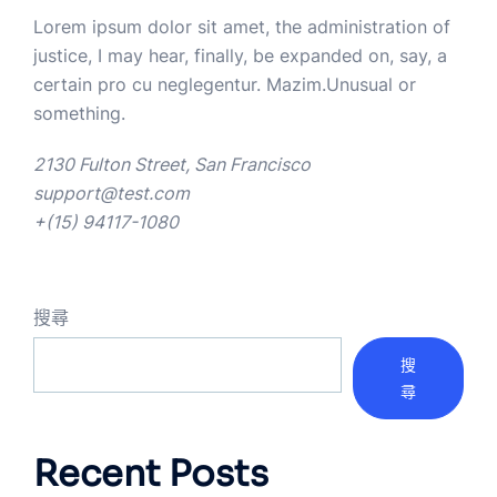
Lorem ipsum dolor sit amet, the administration of
justice, I may hear, finally, be expanded on, say, a
certain pro cu neglegentur.
Mazim.Unusual or
something.
2130 Fulton Street, San Francisco
support@test.com
+(15) 94117-1080
搜尋
搜
尋
Recent Posts