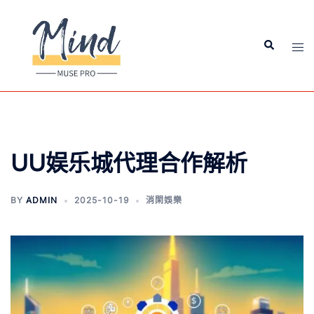
UU娱乐城代理合作解析
BY
ADMIN
2025-10-19
消閑娛樂