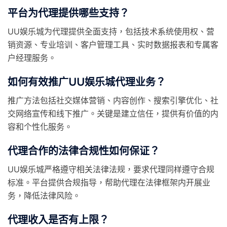
平台为代理提供哪些支持？
UU娱乐城为代理提供全面支持，包括技术系统使用权、营
销资源、专业培训、客户管理工具、实时数据报表和专属客
户经理服务。
如何有效推广UU娱乐城代理业务？
推广方法包括社交媒体营销、内容创作、搜索引擎优化、社
交网络宣传和线下推广。关键是建立信任，提供有价值的内
容和个性化服务。
代理合作的法律合规性如何保证？
UU娱乐城严格遵守相关法律法规，要求代理同样遵守合规
标准。平台提供合规指导，帮助代理在法律框架内开展业
务，降低法律风险。
代理收入是否有上限？