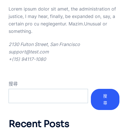
Lorem ipsum dolor sit amet, the administration of
justice, I may hear, finally, be expanded on, say, a
certain pro cu neglegentur.
Mazim.Unusual or
something.
2130 Fulton Street, San Francisco
support@test.com
+(15) 94117-1080
搜尋
搜
尋
Recent Posts