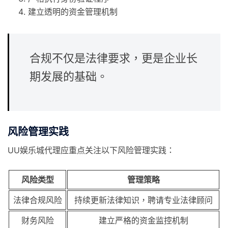
建立透明的资金管理机制
合规不仅是法律要求，更是企业长
期发展的基础。
风险管理实践
UU娱乐城代理应重点关注以下风险管理实践：
风险类型
管理策略
法律合规风险
持续更新法律知识，聘请专业法律顾问
财务风险
建立严格的资金监控机制