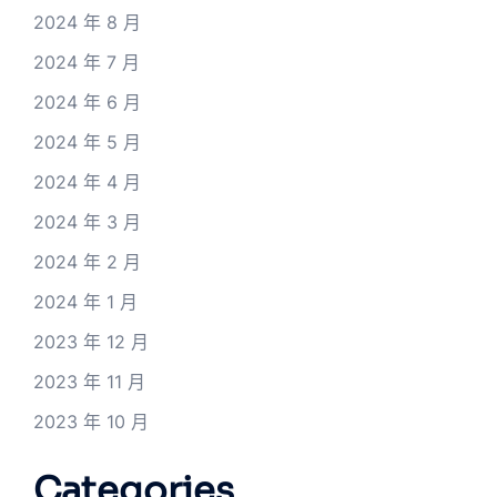
2024 年 8 月
2024 年 7 月
2024 年 6 月
2024 年 5 月
2024 年 4 月
2024 年 3 月
2024 年 2 月
2024 年 1 月
2023 年 12 月
2023 年 11 月
2023 年 10 月
Categories