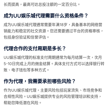
长而提高，最高可达总投注额的一定百分比。
成为UU娱乐城代理需要什么资格条件？
成为UU娱乐城代理通常需要年满18岁，具备基本的网络营
销能力和稳定的社交资源。您还需要通过平台的资格审核，
包括身份验证和信誉评估。
代理合作的支付周期是多长？
UU娱乐城代理的标准支付周期通常为每月结算一次，次月
5-10日完成上月的佣金结算。具体支付方式可以选择银行转
账、电子钱包等多种方式。
作为代理，我需要承担哪些风险？
作为UU娱乐城代理，主要风险包括玩家流失、市场竞争和
合规性风险。UU娱乐城提供专业的风险管理培训和支持，
帮助您降低潜在风险。