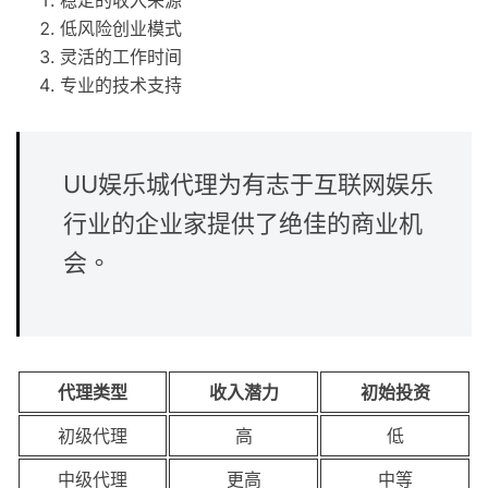
稳定的收入来源
低风险创业模式
灵活的工作时间
专业的技术支持
UU娱乐城代理为有志于互联网娱乐
行业的企业家提供了绝佳的商业机
会。
代理类型
收入潜力
初始投资
初级代理
高
低
中级代理
更高
中等