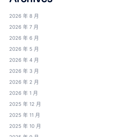
2026 年 8 月
2026 年 7 月
2026 年 6 月
2026 年 5 月
2026 年 4 月
2026 年 3 月
2026 年 2 月
2026 年 1 月
2025 年 12 月
2025 年 11 月
2025 年 10 月
2025 年 9 月