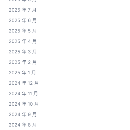
2025 年 7 月
2025 年 6 月
2025 年 5 月
2025 年 4 月
2025 年 3 月
2025 年 2 月
2025 年 1 月
2024 年 12 月
2024 年 11 月
2024 年 10 月
2024 年 9 月
2024 年 8 月