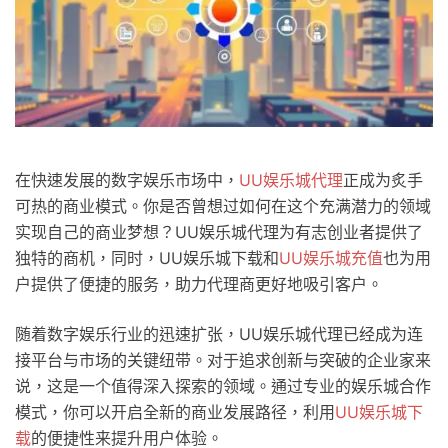
在快速发展的数字娱乐市场中，
UU娱乐城代理
正成为炙手
可热的商业模式。你是否曾想过如何在这个充满潜力的领域
实现自己的商业梦想？UU娱乐城代理为有志创业者提供了
独特的商机，同时，UU娱乐城下载和
UU娱乐城充值
也为用
户提供了便捷的服务，助力代理商更好地吸引客户。
随着数字娱乐行业的迅速扩张，UU娱乐城代理已经成为连
接平台与市场的关键纽带。对于追求创新与突破的企业家来
说，这是一个值得深入探索的领域。通过专业的娱乐城合作
模式，你可以开启全新的商业发展路径，利用
UU娱乐城下
载
的便捷性来提升用户体验。