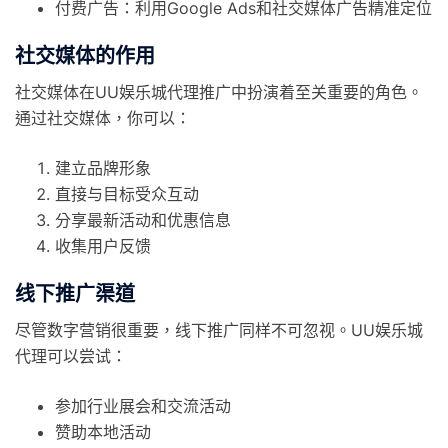
付费广告：利用Google Ads和社交媒体广告精准定位
社交媒体的作用
社交媒体在UU娱乐城代理推广中扮演着至关重要的角色。
通过社交媒体，你可以：
建立品牌形象
直接与目标受众互动
分享最新活动和优惠信息
收集用户反馈
线下推广渠道
尽管数字营销很重要，线下推广同样不可忽视。UU娱乐城
代理可以尝试：
参加行业展会和交流活动
赞助本地活动