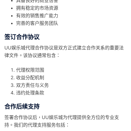
具备良好的商业信誉
拥有稳定的市场资源
有效的销售推广能力
完善的客户服务团队
签订合作协议
UU娱乐城代理合作协议是双方正式建立合作关系的重要法
律文件。该协议通常包含：
代理权限范围
收益分配机制
双方责任与义务
违约处理条款
合作后续支持
签署合作协议后，UU娱乐城为代理提供全方位的专业支
持。我们的代理支持服务包括：