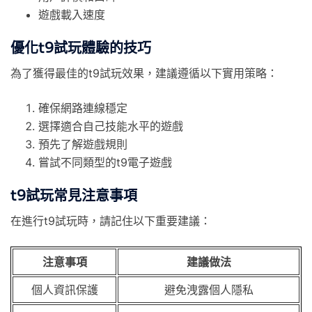
遊戲載入速度
優化t9試玩體驗的技巧
為了獲得最佳的t9試玩效果，建議遵循以下實用策略：
確保網路連線穩定
選擇適合自己技能水平的遊戲
預先了解遊戲規則
嘗試不同類型的t9電子遊戲
t9試玩常見注意事項
在進行t9試玩時，請記住以下重要建議：
注意事項
建議做法
個人資訊保護
避免洩露個人隱私