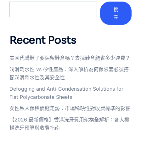
搜
尋
Recent Posts
美國代購鞋子要保留鞋盒嗎？去掉鞋盒能省多少運費？
潤滑劑水性 vs 矽性產品：深入解析為何保險套必須搭
配潤滑劑水性及其安全性
Defogging and Anti-Condensation Solutions for
Flat Polycarbonate Sheets
女性私人保鏢價錢走勢：市場稀缺性對收費標準的影響
【2026 最新價格】香港洗牙費用架構全解析：各大機
構洗牙預算與收費指南