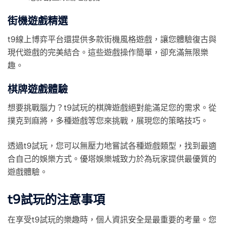
街機遊戲精選
t9線上博弈平台還提供多款街機風格遊戲，讓您體驗復古與
現代遊戲的完美結合。這些遊戲操作簡單，卻充滿無限樂
趣。
棋牌遊戲體驗
想要挑戰腦力？t9試玩的棋牌遊戲絕對能滿足您的需求。從
撲克到麻將，多種遊戲等您來挑戰，展現您的策略技巧。
透過t9試玩，您可以無壓力地嘗試各種遊戲類型，找到最適
合自己的娛樂方式。優塔娛樂城致力於為玩家提供最優質的
遊戲體驗。
t9試玩的注意事項
在享受t9試玩的樂趣時，個人資訊安全是最重要的考量。您