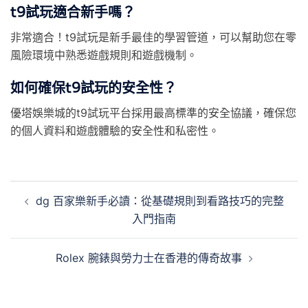
t9試玩適合新手嗎？
非常適合！t9試玩是新手最佳的學習管道，可以幫助您在零
風險環境中熟悉遊戲規則和遊戲機制。
如何確保t9試玩的安全性？
優塔娛樂城的t9試玩平台採用最高標準的安全協議，確保您
的個人資料和遊戲體驗的安全性和私密性。
dg 百家樂新手必讀：從基礎規則到看路技巧的完整
入門指南
Rolex 腕錶與勞力士在香港的傳奇故事