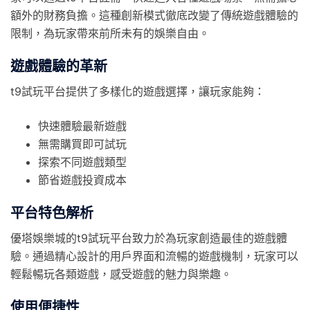
額外的財務負擔。這種創新模式徹底改變了傳統遊戲體驗的
限制，為玩家帶來前所未有的娛樂自由。
遊戲體驗的革新
t9試玩平台提供了多樣化的遊戲選擇，讓玩家能夠：
快速體驗最新遊戲
無需購買即可試玩
探索不同遊戲類型
節省遊戲投資成本
平台特色解析
優塔娛樂城的t9試玩平台致力於為玩家創造最佳的遊戲體
驗。通過精心設計的用戶界面和流暢的遊戲機制，玩家可以
輕鬆暢玩各類遊戲，感受遊戲的魅力與樂趣。
使用便捷性