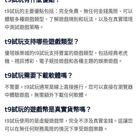
t9試玩有什麼優點？
t9試玩的主要優點包括：完全免費、無任何金錢風險、可以
體驗多種遊戲類型、了解遊戲規則和玩法，以及在真實環境
中測試遊戲策略。
t9試玩支持哪些遊戲類型？
優塔娛樂城的t9試玩支持豐富的遊戲類型，包括經典老虎
機、視訊博彩、電子競技遊戲和各種主題的娛樂遊戲。
t9試玩需要下載軟體嗎？
不需要。t9試玩通常是線上直接進行，您可以直接在瀏覽器
中體驗遊戲，無需額外下載任何軟體。
t9試玩的遊戲幣是真實貨幣嗎？
t9試玩使用的是虛擬遊戲幣，完全不涉及真實金錢。這讓您
可以在無任何財務風險的情況下享受遊戲樂趣。