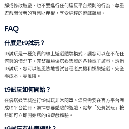
解或修改遊戲，也不要進行任何違反平台規則的行為。尊重
遊戲開發者的智慧財產權，享受純粹的遊戲體驗。
FAQ
什麼是t9試玩？
t9試玩是一種免費的線上遊戲體驗模式，讓您可以在不花任
何錢的情況下，完整體驗優塔娛樂城的各類電子遊戲。透過
t9試玩，您可以無風險地嘗試各種老虎機和娛樂遊戲，完全
零成本、零風險。
t9試玩如何開始？
在優塔娛樂城進行t9試玩非常簡單。您只需要在官方平台完
成t9平台註冊，選擇想要體驗的遊戲，點擊「免費試玩」按
鈕即可立即開始您的t9遊戲體驗。