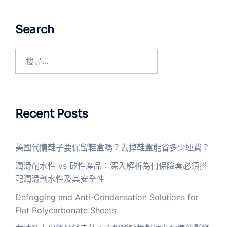
Search
Recent Posts
美國代購鞋子要保留鞋盒嗎？去掉鞋盒能省多少運費？
潤滑劑水性 vs 矽性產品：深入解析為何保險套必須搭
配潤滑劑水性及其安全性
Defogging and Anti-Condensation Solutions for
Flat Polycarbonate Sheets