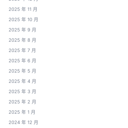
2025 年 11 月
2025 年 10 月
2025 年 9 月
2025 年 8 月
2025 年 7 月
2025 年 6 月
2025 年 5 月
2025 年 4 月
2025 年 3 月
2025 年 2 月
2025 年 1 月
2024 年 12 月