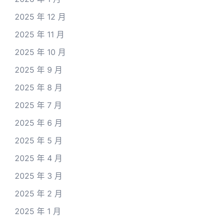
2025 年 12 月
2025 年 11 月
2025 年 10 月
2025 年 9 月
2025 年 8 月
2025 年 7 月
2025 年 6 月
2025 年 5 月
2025 年 4 月
2025 年 3 月
2025 年 2 月
2025 年 1 月