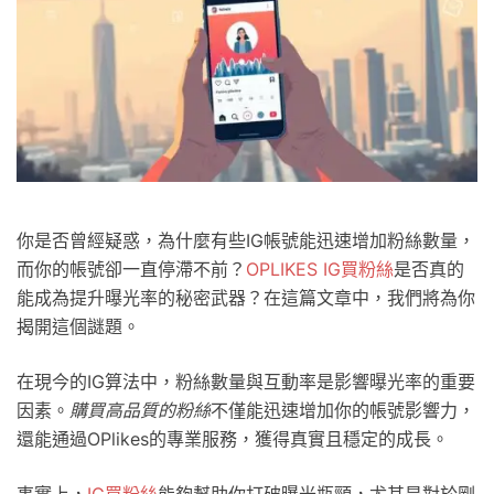
你是否曾經疑惑，為什麼有些IG帳號能迅速增加粉絲數量，
而你的帳號卻一直停滯不前？
OPLIKES IG買粉絲
是否真的
能成為提升曝光率的秘密武器？在這篇文章中，我們將為你
揭開這個謎題。
在現今的IG算法中，粉絲數量與互動率是影響曝光率的重要
因素。
購買高品質的粉絲
不僅能迅速增加你的帳號影響力，
還能通過OPlikes的專業服務，獲得真實且穩定的成長。
事實上，
IG買粉絲
能夠幫助你打破曝光瓶頸，尤其是對於剛