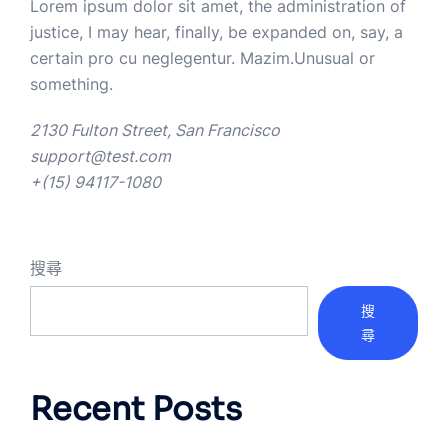
Lorem ipsum dolor sit amet, the administration of
justice, I may hear, finally, be expanded on, say, a
certain pro cu neglegentur.
Mazim.Unusual or
something.
2130 Fulton Street, San Francisco
support@test.com
+(15) 94117-1080
搜尋
搜
尋
Recent Posts