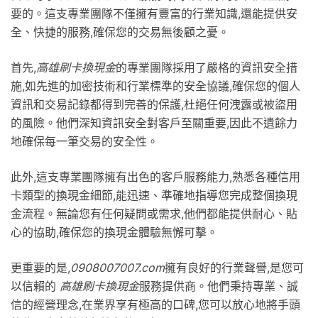
要的。這支專業團隊不僅擁有豐富的行業知識,還能提供安
全、快捷的服務,確保您的交易無後顧之憂。
首先,
高雄刷卡換現金
的專業團隊採用了嚴格的資訊安全措
施,如先進的加密技術和行業標準的安全協議,確保您的個人
資訊和交易記錄都得到完善的保護,杜絕任何洩露或被盜用
的風險。他們深知資訊安全對客戶至關重要,因此不遺餘力
地確保每一筆交易的安全性。
此外,這支專業團隊擁有出色的客戶服務能力,熟悉各種信用
卡類型的換現金細節,能迅速、準確地指導您完成整個換現
金流程。無論您有任何疑問或需求,他們都能提供耐心、貼
心的協助,確保您的換現金體驗無懈可擊。
更重要的是,
0908007007.com
擁有良好的行業聲譽,是您可
以信賴的
高雄刷卡換現金
服務提供商。他們秉持專業、誠
信的經營理念,在業界享有極高的口碑,您可以放心地將手頭