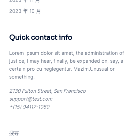
2023 年 10 月
Quick contact info
Lorem ipsum dolor sit amet, the administration of
justice, I may hear, finally, be expanded on, say, a
certain pro cu neglegentur.
Mazim.Unusual or
something.
2130 Fulton Street, San Francisco
support@test.com
+(15) 94117-1080
搜尋