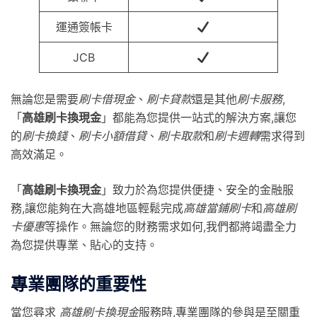
運通簽帳卡
JCB
無論您是需要
刷卡借現金
、
刷卡貸款
還是其他
刷卡服務
,
「
高雄刷卡換現金
」都能為您提供一站式的解決方案,讓您
的
刷卡換錢
、
刷卡小額借貸
、
刷卡取款
和
刷卡週轉
需求得到
高效滿足。
「
高雄刷卡換現金
」致力於為您提供便捷、安全的金融服
務,讓您能夠在大高雄地區輕鬆完成
高雄當鋪刷卡
和
高雄刷
卡優惠
等操作。無論您的財務需求如何,我們都將竭盡全力
為您提供專業、貼心的支持。
專業團隊的重要性
當您尋求
高雄刷卡換現金
服務時,專業團隊的參與是至關重