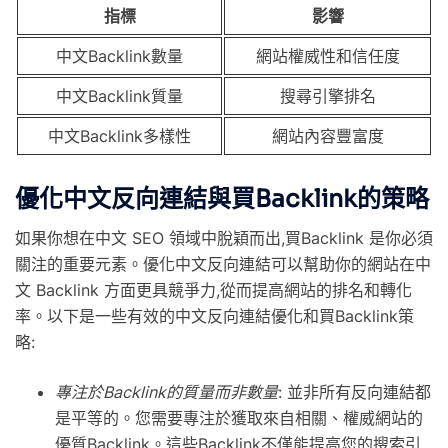
指標
影響
中文Backlink數量
網站權威性和信任度
中文Backlink質量
搜尋引擎排名
中文Backlink多樣性
網站內容豐富度
優化中文反向連結與買
Backlink
的策略
如果你想在中文 SEO 領域中脫穎而出,
買Backlink
是你必須
關注的重要元素。優化中文
反向連結
可以幫助你的網站在中
文
Backlink
方面更具競爭力,從而提高網站的排名和轉化
率。以下是一些有效的中文
反向連結
優化和
買Backlink
策
略:
專注於
Backlink
的質量而非數量
: 並非所有
反向連結
都
是平等的。您需要專注於獲取來自相關、權威網站的
優質
Backlink
。這些
Backlink
不僅能提高您的搜索引