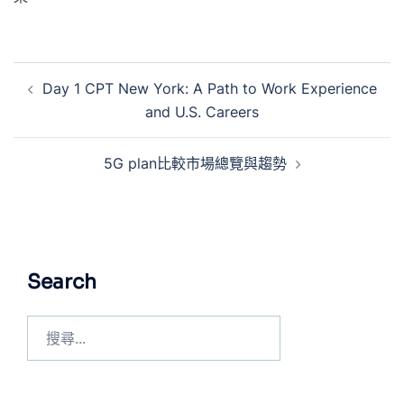
Day 1 CPT New York: A Path to Work Experience
and U.S. Careers
5G plan比較市場總覽與趨勢
Search