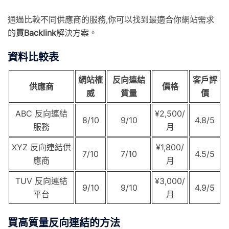
通過比較不同供應商的服務,你可以找到最適合你網站需求
的
買Backlink
解決方案。
資料比較表
網站權
反向連結
客戶評
供應商
價格
威
質量
價
ABC 反向連結
¥2,500/
8/10
9/10
4.8/5
服務
月
XYZ 反向連結供
¥1,800/
7/10
7/10
4.5/5
應商
月
TUV 反向連結
¥3,000/
9/10
9/10
4.9/5
平台
月
買高質量反向連結的方法