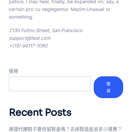
justice, I may hear, finally, be expanded on, say, a
certain pro cu neglegentur.
Mazim.Unusual or
something.
2130 Fulton Street, San Francisco
support@test.com
+(15) 94117-1080
搜尋
搜
尋
Recent Posts
美國代購鞋子要保留鞋盒嗎？去掉鞋盒能省多少運費？