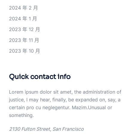
2024 年 2 月
2024 年 1 月
2023 年 12 月
2023 年 11 月
2023 年 10 月
Quick contact info
Lorem ipsum dolor sit amet, the administration of
justice, I may hear, finally, be expanded on, say, a
certain pro cu neglegentur.
Mazim.Unusual or
something.
2130 Fulton Street, San Francisco